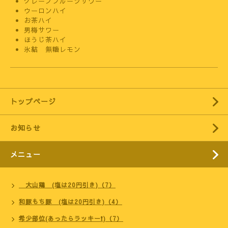
グレープフルーツサワー
ウーロンハイ
お茶ハイ
男梅サワー
ほうじ茶ハイ
氷結 無糖レモン
トップページ
お知らせ
メニュー
大山鶏 (塩は20円引き)（7）
和豚もち豚 (塩は20円引き)（4）
希少部位(あったらラッキー❗)（7）