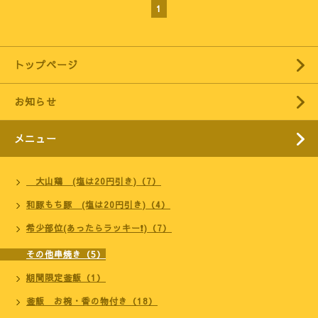
1
トップページ
お知らせ
メニュー
大山鶏 (塩は20円引き)（7）
和豚もち豚 (塩は20円引き)（4）
希少部位(あったらラッキー❗)（7）
その他串焼き（5）
期間限定釜飯（1）
釜飯 お椀・香の物付き（18）