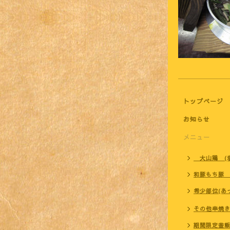
トップページ
お知らせ
メニュー
大山鶏 (塩
和豚もち豚 
希少部位(あ
その他串焼き
期間限定釜飯