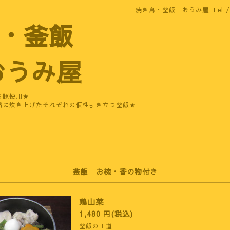
焼き鳥・釜飯 おうみ屋
Tel 
・釜飯
うみ屋
ち豚使用★
緒に炊き上げたそれぞれの個性引き立つ釜飯★
釜飯 お椀・香の物付き
鶏山菜
1,480 円(税込)
釜飯の王道