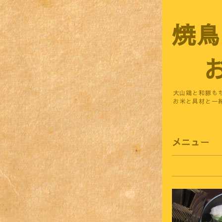
焼鳥
お
大山鶏と和豚も
お米と具材と一
メニュー